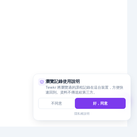
瀏覽記錄使用說明
Tewkr 將瀏覽過的課程記錄在這台裝置，方便快
速回到。資料不傳送給第三方。
不同意
好，同意
隱私權說明