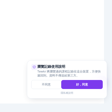
瀏覽記錄使用說明
Tewkr 將瀏覽過的課程記錄在這台裝置，方便快
速回到。資料不傳送給第三方。
不同意
好，同意
隱私權說明