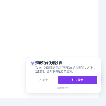
瀏覽記錄使用說明
Tewkr 將瀏覽過的課程記錄在這台裝置，方便快
速回到。資料不傳送給第三方。
不同意
好，同意
隱私權說明