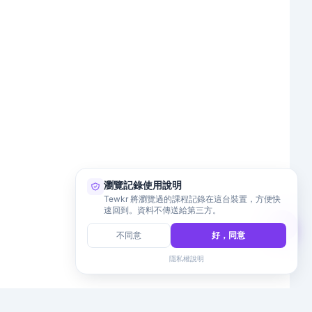
瀏覽記錄使用說明
Tewkr 將瀏覽過的課程記錄在這台裝置，方便快
速回到。資料不傳送給第三方。
不同意
好，同意
隱私權說明