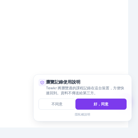
瀏覽記錄使用說明
Tewkr 將瀏覽過的課程記錄在這台裝置，方便快
速回到。資料不傳送給第三方。
不同意
好，同意
隱私權說明