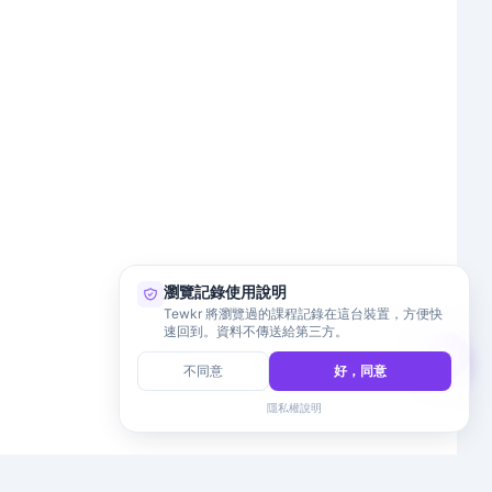
瀏覽記錄使用說明
Tewkr 將瀏覽過的課程記錄在這台裝置，方便快
速回到。資料不傳送給第三方。
不同意
好，同意
隱私權說明