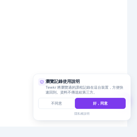
瀏覽記錄使用說明
Tewkr 將瀏覽過的課程記錄在這台裝置，方便快
速回到。資料不傳送給第三方。
不同意
好，同意
隱私權說明