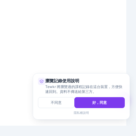
瀏覽記錄使用說明
Tewkr 將瀏覽過的課程記錄在這台裝置，方便快
速回到。資料不傳送給第三方。
不同意
好，同意
隱私權說明