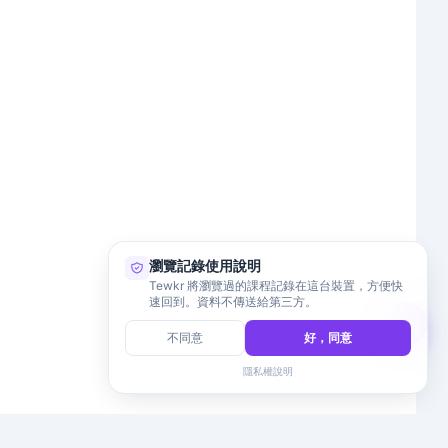
瀏覽記錄使用說明
Tewkr 將瀏覽過的課程記錄在這台裝置，方便快
速回到。資料不傳送給第三方。
不同意
好，同意
隱私權說明