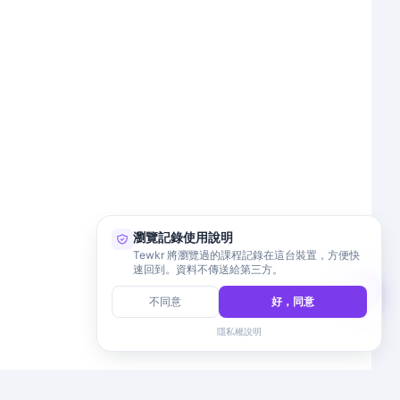
瀏覽記錄使用說明
Tewkr 將瀏覽過的課程記錄在這台裝置，方便快
速回到。資料不傳送給第三方。
不同意
好，同意
隱私權說明