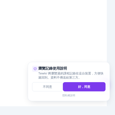
瀏覽記錄使用說明
Tewkr 將瀏覽過的課程記錄在這台裝置，方便快
速回到。資料不傳送給第三方。
不同意
好，同意
隱私權說明