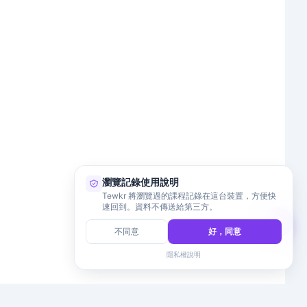
瀏覽記錄使用說明
Tewkr 將瀏覽過的課程記錄在這台裝置，方便快
速回到。資料不傳送給第三方。
不同意
好，同意
隱私權說明