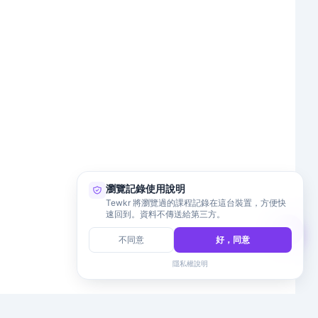
瀏覽記錄使用說明
Tewkr 將瀏覽過的課程記錄在這台裝置，方便快
速回到。資料不傳送給第三方。
不同意
好，同意
隱私權說明