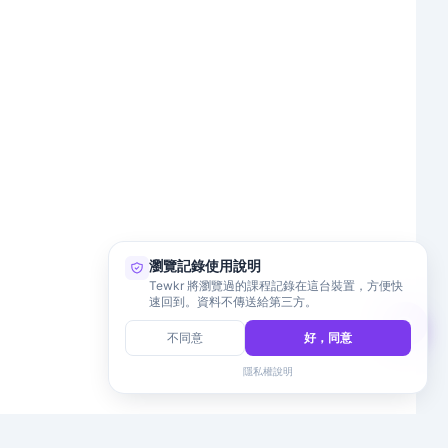
瀏覽記錄使用說明
Tewkr 將瀏覽過的課程記錄在這台裝置，方便快
速回到。資料不傳送給第三方。
不同意
好，同意
隱私權說明