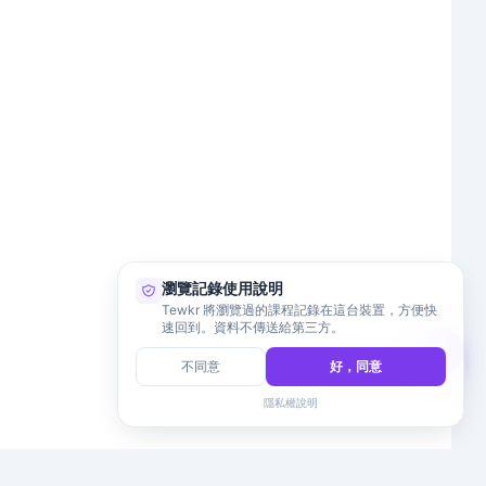
瀏覽記錄使用說明
Tewkr 將瀏覽過的課程記錄在這台裝置，方便快
速回到。資料不傳送給第三方。
不同意
好，同意
隱私權說明