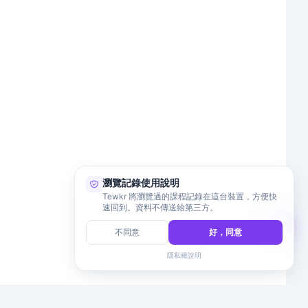
瀏覽記錄使用說明
Tewkr 將瀏覽過的課程記錄在這台裝置，方便快
速回到。資料不傳送給第三方。
不同意
好，同意
隱私權說明