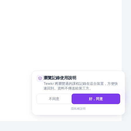
瀏覽記錄使用說明
Tewkr 將瀏覽過的課程記錄在這台裝置，方便快
速回到。資料不傳送給第三方。
不同意
好，同意
隱私權說明